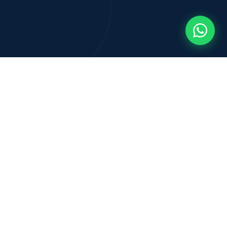
NOSSOS CURSOS
Inglês, Francês,
Espanhol
,
Italiano e Alemão com
certificação
Cada idioma abre um novo mundo. Com o
Pluridiomas você não apenas aprende — você se
certifica internacionalmente e conquista carreiras